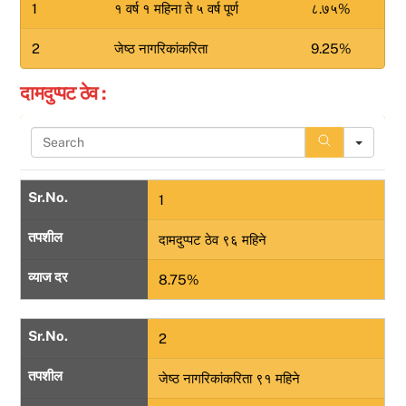
h
1
१ वर्ष १ महिना ते ५ वर्ष पूर्ण
८.७५%
2
जेष्ठ नागरिकांकरिता
9.25%
दामदुप्पट ठेव :
S
e
a
r
Sr.No.
1
c
h
तपशील
दामदुप्पट ठेव ९६ महिने
व्याज दर
8.75%
Sr.No.
2
तपशील
जेष्ठ नागरिकांकरिता ९१ महिने