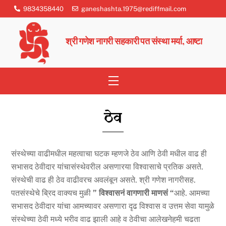
Skip
9834358440
ganeshashta.1975@rediffmail.com
to
content
श्री गणेश नागरी सहकारी पत संस्था मर्या, आष्टा
Menu
ठेव
संस्थेच्या वाढीमधील महत्वाचा घटक म्हणजे ठेव आणि ठेवी मधील वाढ ही
सभासद ठेवीदार यांचासंस्थेवरील असणारया विश्वासाचे प्रतिक असते.
संस्थेची वाढ ही ठेव वाढीवरच अवलंबून असते. श्री गणेश नागरीसह.
पतसंस्थेचे ब्रिद वाक्यच मुळी
” विश्वासनं वागणारी माणसं “
आहे. आमच्या
सभासद ठेवीदार यांचा आमच्यावर असणारा दृढ विश्वास व उत्तम सेवा यामुळे
संस्थेच्या ठेवी मध्ये भरीव वाढ झाली आहे व ठेवीचा आलेखनेहमी चढता