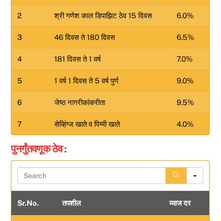
2
श्री गणेश काल डिपाझिट ठेव 15 दिवस
6.0%
3
46 दिवस ते 180 दिवस
6.5%
4
181 दिवस ते 1 वर्ष
7.0%
5
1 वर्ष 1 दिवस ते 5 वर्ष पुर्ण
9.0%
6
जेष्ठ नागरीकांकरीता
9.5%
7
सेव्हिंग्ज खाते व पिग्मी खाते
4.0%
पुनर्गुंतवणूक ठेव :
S
e
a
Sr.No.
तपशील
व्याज दर
r
c