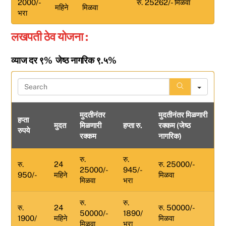
2000/-
रु. 25262/- मिळवा
महिने
मिळवा
भरा
लखपती ठेव योजना :
व्याज दर ९% जेष्ठ नागरिक ९.५%
S
e
a
मुदतीनंतर
मुदतीनंतर मिळणारी
r
हप्ता
मुदत
मिळणारी
हप्ता रु.
रक्कम (जेष्ठ
c
रुपये
रक्कम
नागरिक)
h
रु.
रु.
रु.
24
रु. 25000/-
25000/-
945/-
950/-
महिने
मिळवा
मिळवा
भरा
रु.
रु.
रु.
24
रु. 50000/-
50000/-
1890/
1900/
महिने
मिळवा
मिळवा
भरा