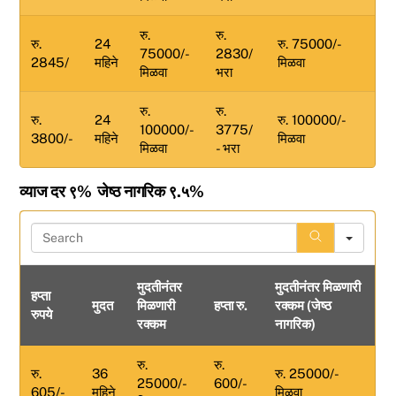
रु.
रु.
रु.
24
रु. 75000/-
75000/-
2830/
2845/
महिने
मिळवा
मिळवा
भरा
रु.
रु.
रु.
24
रु. 100000/-
100000/-
3775/
3800/-
महिने
मिळवा
मिळवा
- भरा
व्याज दर ९% जेष्ठ नागरिक ९.५%
S
e
a
मुदतीनंतर
मुदतीनंतर मिळणारी
r
हप्ता
मुदत
मिळणारी
हप्ता रु.
रक्कम (जेष्ठ
c
रुपये
रक्कम
नागरिक)
h
रु.
रु.
रु.
36
रु. 25000/-
25000/-
600/-
605/-
महिने
मिळवा