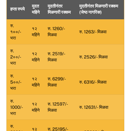
मुदत
मुदतीनंतर
मुदतीनंतर मिळणारी रक्कम
r
हप्ता रुपये
महिने
मिळणारी रक्कम
(जेष्ठ नागरिक)
c
h
रु.
१२
रु. 1260/-
१००/-
रु. 1263/- मिळवा
महिने
मिळवा
भरा
रु.
१२
रु. 2519/-
2००/-
रु. 2526/- मिळवा
महिने
मिळवा
भरा
रु.
१२
रु. 6299/-
5००/-
रु. 6316/- मिळवा
महिने
मिळवा
भरा
रु.
१२
रु. 12597/-
1000/-
रु. 12631/- मिळवा
महिने
मिळवा
भरा
रु.
१२
रु. 25195/-