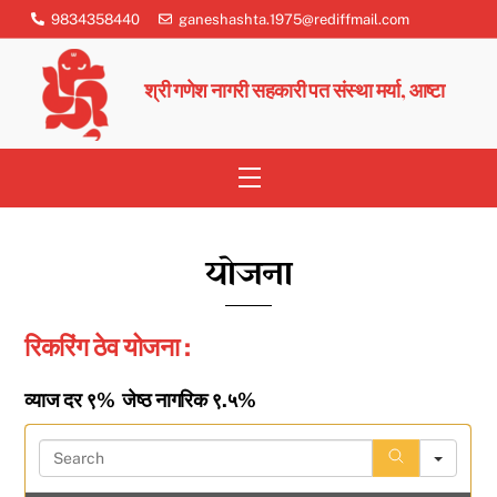
Skip
9834358440
ganeshashta.1975@rediffmail.com
to
content
श्री गणेश नागरी सहकारी पत संस्था मर्या, आष्टा
Menu
योजना
रिकरिंग ठेव योजना :
व्याज दर ९% जेष्ठ नागरिक ९.५%
S
e
a