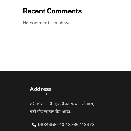
Recent Comments
No comments to show.
Address
श्री गणेश नागरी सहकारी पत संस्था मर्या.आष्टा,
गांधी चौक महाजन रोड, आष्टा.
9834358440 / 8766743373