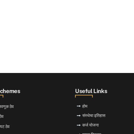
Schemes
Useful Links
होम
ुंतवणूक ठेव
संस्थेचा इतिहास
ठेव
कर्ज योजना
्पट ठेव