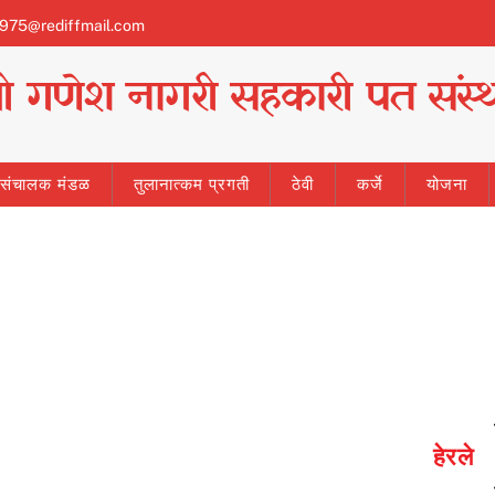
1975@rediffmail.com
्री गणेश नागरी सहकारी पत संस्थ
ी संचालक मंडळ
तुलानात्कम प्रगती
ठेवी
कर्जे
योजना
हेरले