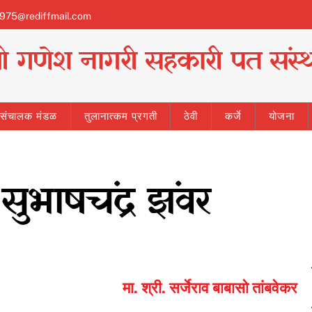
1975@rediffmail.com
्री गणेश नागरी सहकारी पत संस्थ
ी संचालक मंडळ
तुलानात्कम प्रगती
ठेवी
कर्जे
योजना
द सुभाषचंद्र झंवर
मा. श्री. सर्जेराव बाबासो तांबवेकर