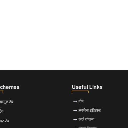
Schemes
Useful Links
होम
ुंतवणूक ठेव
संस्थेचा इतिहास
ठेव
कर्ज योजना
्पट ठेव