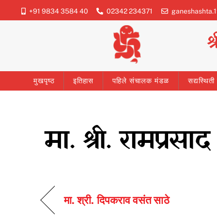
Skip
+91 9834 3584 40
02342 234371
ganeshashta.
to
content
श
मुखपृष्ठ
इतिहास
पहिले संचालक मंडळ
सद्यस्थित
मा. श्री. रामप्रसा
मा. श्री. दिपकराव वसंत साठे